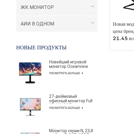
ЖК МОНИТОР
Новая мо
АИИ В ОДНОМ
цена брен
21.45 вс
настольны
НОВЫЕ ПРОДУКТЫ
домашний
PC215F
Новейший игровой
монитор Oceanview
серии AF с
ПОСМОТРЕТЬ БОЛЬШЕ
разрешением 2K и
частотой обновления
320 Гц и диагональю
27 дюймов для
профессиональных
27-дюймовый
киберспортсменов
офисный монитор Full
HD 1K 100 Гц с
ПОСМОТРЕТЬ БОЛЬШЕ
элегантным и
лаконичным
дизайном
Монитор серии N, 23,8