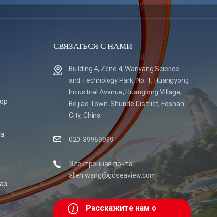
СВЯЗАТЬСЯ С НАМИ
Building 4, Zone 4, Wanyang Science
and Technology Park, No. 1, Huangyong
Industrial Avenue, Huanglong Village,
тор
Beijiao Town, Shunde District, Foshan
City, China
ка
020-39969989
Электронная почта :
allen.wang@gdseaview.com
аз
Расскажите нам о