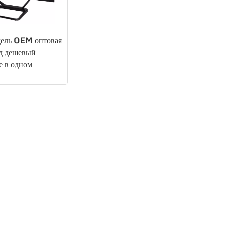
дель OEM оптовая
д дешевый
е в одном
й бизнес офис
 ПК компьютер
100