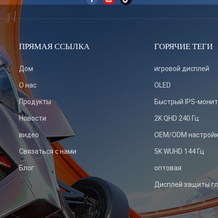
ПРЯМАЯ ССЫЛКА
ГОРЯЧИЕ ТЕГИ
Дом
игровой дисплей
О нас
OLED
Продукты
Быстрый IPS-мони
Новости
2K QHD 240 Гц
видео
OEM/ODM настрой
Связаться с нами
5K WUHD 144 Гц
Блог
оптовая
Дисплей защиты гл