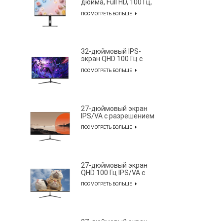
дюйма, Full HD, 100 Гц,
с цветовым охватом
ПОСМОТРЕТЬ БОЛЬШЕ
85% NTSC.
32-дюймовый IPS-
экран QHD 100 Гц с
видом на море,
ПОСМОТРЕТЬ БОЛЬШЕ
немигающий
настенный монитор с
широкой цветовой
гаммой, офисным
освещением,
27-дюймовый экран
киберспортивным
IPS/VA с разрешением
монитором S315Q100
FHD, 280 Гц и видом на
ПОСМОТРЕТЬ БОЛЬШЕ
море, немигающий
настенный монитор с
широкой цветовой
гаммой, офисным
освещением,
27-дюймовый экран
киберспортивным
QHD 100 Гц IPS/VA с
монитором F270F280
видом на море,
ПОСМОТРЕТЬ БОЛЬШЕ
немигающий
настенный монитор с
широкой цветовой
гаммой, офисным
освещением,