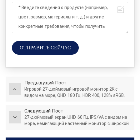
ОТПРАВИТЬ СЕЙЧАС
Предыдущий Пост
Игровой 27-дюймовый игровой монитор 2K с
видом на море, QHD, 180 Гц, HDR 400, 128% sRGB,
дисплей для ПК GTG5Ms
Следующий Пост
27-дюймовый экран UHD, 60 Гц, IPS/VA с видом на
море, немигающий настенный монитор с широкой
цветовой гаммой, офисным освещением,
киберспортивным монитором F270U60