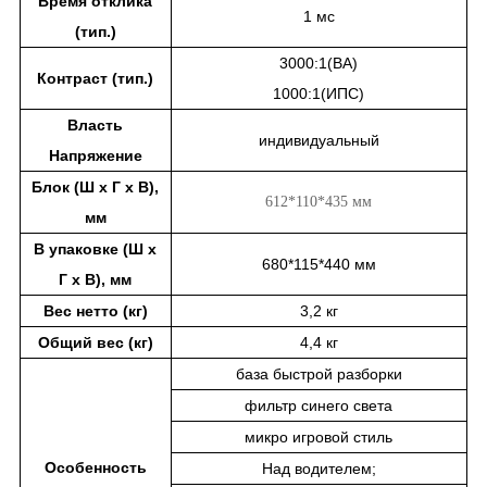
Время отклика
1 мс
(тип.)
3000:1(ВА)
Контраст (тип.)
1000:1(ИПС)
Власть
индивидуальный
Напряжение
Блок (Ш x Г x В),
612*110*435 мм
мм
В упаковке (Ш x
680*115*440 мм
Г x В), мм
Вес нетто (кг)
3,2 кг
Общий вес (кг)
4,4 кг
база быстрой разборки
фильтр синего света
микро игровой стиль
Особенность
Над водителем;