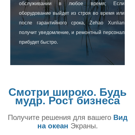
обслуживании в любое время; Если
оборудование выйдет из строя во время или
после гарантийного срока, Zehao Xunlian
получит уведомление, и ремонтный персонал
прибудет быстро.
Смотри широко. Будь
мудр. Рост бизнеса
Получите решения для вашего
Вид
на океан
Экраны.