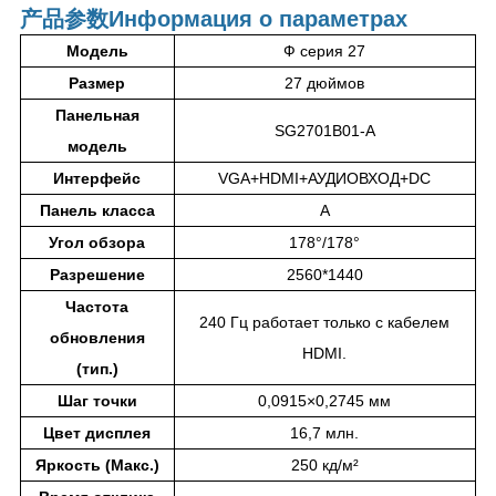
产品参数
Информация о параметрах
Модель
Ф серия 27
Размер
27 дюймов
Панельная
SG2701B01-А
модель
Интерфейс
VGA+HDMI+АУДИОВХОД+DC
Панель класса
A
Угол обзора
178°/178°
Разрешение
2560*1440
Частота
240 Гц работает только с кабелем
обновления
HDMI.
(тип.)
Шаг точки
0,0915×0,2745 мм
Цвет дисплея
16,7 млн.
Яркость (Макс.)
250 кд/м²