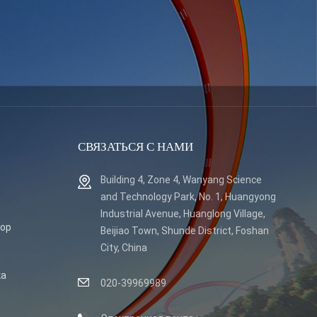
СВЯЗАТЬСЯ С НАМИ
Building 4, Zone 4, Wanyang Science
and Technology Park, No. 1, Huangyong
Industrial Avenue, Huanglong Village,
тор
Beijiao Town, Shunde District, Foshan
City, China
ка
020-39969989