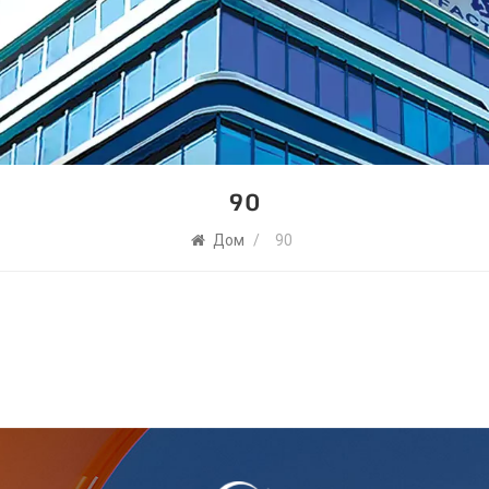
90
Дом
/
90