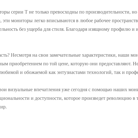
оры серии T не только превосходны по производительности, но 
, эти мониторы легко вписываются в любое рабочее пространств
ельность без ущерба для стиля. Благодаря изящному профилю и
сть? Несмотря на свои замечательные характеристики, наши мон
ным приобретением по той цене, которую они предоставляют. Не
 любимой и обожаемой как энтузиастами технологий, так и проф
вои визуальные впечатления уже сегодня с помощью наших монит
циональности и доступности, которое произведет революцию в то
ир.