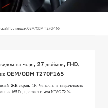
тайский Поставщик OEM/ODM T270F165
 видом на море, 27 дюймов, FHD,
авщик OEM/ODM T270F165
мовый ЖК-экран
, 1К
Четкость и сверхчеткость
вления 165 Гц, цветовая гамма NTSC 72 %.