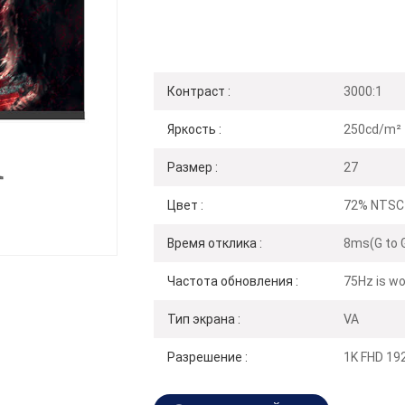
Контраст :
3000:1
Яркость :
250cd/m²
Размер :
27
Цвет :
72% NTSC
Время отклика :
8ms(G to 
Частота обновления :
75Hz is wo
Тип экрана :
VA
Разрешение :
1K FHD 19