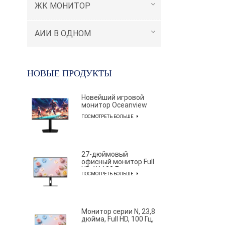
ЖК МОНИТОР
АИИ В ОДНОМ
НОВЫЕ ПРОДУКТЫ
Новейший игровой
монитор Oceanview
серии AF с
ПОСМОТРЕТЬ БОЛЬШЕ
разрешением 2K и
частотой обновления
320 Гц и диагональю
27 дюймов для
профессиональных
27-дюймовый
киберспортсменов
офисный монитор Full
HD 1K 100 Гц с
ПОСМОТРЕТЬ БОЛЬШЕ
элегантным и
лаконичным
дизайном
Монитор серии N, 23,8
дюйма, Full HD, 100 Гц,