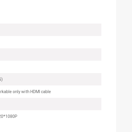
G)
rkable only with HDMI cable
20*1080P