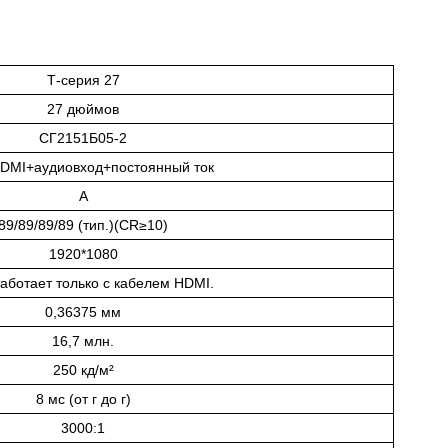
Т-серия 27
27 дюймов
СГ2151Б05-2
DMI+аудиовход+постоянный ток
A
89/89/89/89 (тип.)(CR≥10)
1920*1080
работает только с кабелем HDMI.
0,36375 мм
16,7 млн.
250 кд/м²
8 мс (от г до г)
3000:1