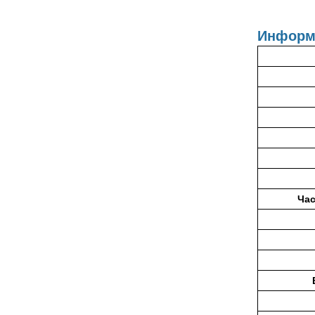
Информа
Час