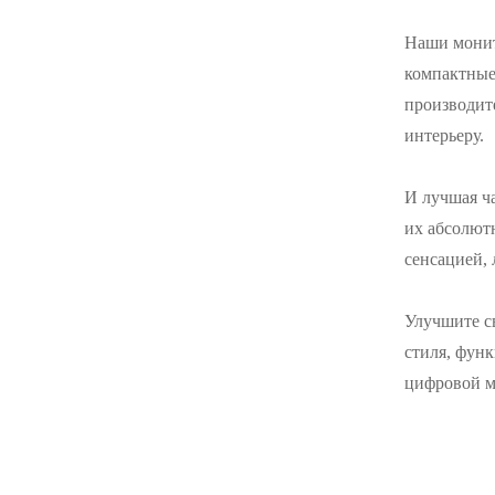
монитором F270Q100
видом на море,
ПОСМОТРЕТЬ БОЛЬШЕ
немигающий
Наши монит
настенный монитор с
широкой цветовой
компактные
гаммой, офисным
освещением,
27-дюймовый экран
производит
киберспортивным
QHD 240 Гц IPS/VA с
монитором F270Q180
интерьеру.
видом на море,
ПОСМОТРЕТЬ БОЛЬШЕ
немигающий
настенный монитор с
широкой цветовой
И лучшая ча
гаммой, офисный
светильник для
их абсолют
киберспорта
F270Q240
сенсацией,
Улучшите с
стиля, функ
цифровой м