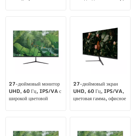
светодиодный монитор
игровой монитор
со светодиодной
F270U60
подсветкой, игровой
монитор F270U60
27-дюймовый монитор
27-дюймовый экран
UHD, 60 Гц, IPS/VA с
UHD, 60 Гц, IPS/VA,
широкой цветовой
цветовая гамма, офисное
гаммой, офисный
освещение, игровой
световой
монитор, монитор для
киберспортивный
ПК T270U60
монитор F270U60