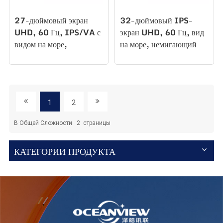
27-дюймовый экран
32-дюймовый IPS-
UHD, 60 Гц, IPS/VA с
экран UHD, 60 Гц, вид
видом на море,
на море, немигающий
немигающий настенный
настенный монитор с
монитор с широкой
широкой цветовой
цветовой гаммой,
гаммой, офисной
офисным освещением,
подсветкой,
1
2
киберспортивным
киберспортивным
монитором T270U60
монитором S315U60
В Общей Сложности
2
Страницы
КАТЕГОРИИ ПРОДУКТА