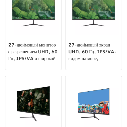
27-дюймовый монитор
27-дюймовый экран
с разрешением UHD, 60
UHD, 60 Гц, IPS/VA с
Гц, IPS/VA и широкой
видом на море,
цветовой гаммой, с
немигающий настенный
видом на море, офисный
монитор с широкой
световой
цветовой гаммой,
киберспортивный
офисным освещением,
монитор F270U60
киберспортивным
монитором F270U60