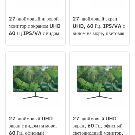
27-дюймовый игровой
27-дюймовый экран
монитор с экраном UHD
UHD, 60 Гц, IPS/VA с
60 Гц IPS/VA с видом
видом на море, цветовая
на море и офисным
гамма, офисное
освещением
освещение, игровой
монитор, монитор для
ПК T270U60
27-дюймовый UHD-
27-дюймовый UHD-
экран с видом на море,
экран, 60 Гц, офисный
60 Гц, офисный
светодиодный монитор,