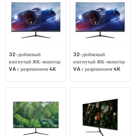
32-дюймовый
32-дюймовый
изогнутый ЖК-монитор
изогнутый ЖК-монитор
VA с разрешением 4K
VA с разрешением 4K
UHD 60 Гц и видом на
UHD 60 Гц и видом на
море 1500R HDR со
море 1500R HDR 1 мс
светодиодной
CZ315U60
подсветкой 1 мс
Светодиодный монитор