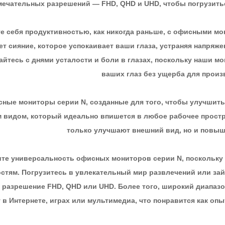
мечательных разрешений — FHD, QHD и UHD, чтобы погрузить
е себя продуктивностью, как никогда раньше, с офисными мо
ет сияние, которое успокаивает ваши глаза, устраняя напряж
йтесь с днями усталости и боли в глазах, поскольку наши 
ваших глаз без ущерба для произ
ные мониторы серии N, созданные для того, чтобы улучшит
 видом, который идеально впишется в любое рабочее простра
только улучшают внешний вид, но и повы
те универсальность офисных мониторов серии N, поскольку
стям. Погрузитесь в увлекательный мир развлечений или зай
разрешение FHD, QHD или UHD. Более того, широкий диапаз
 в Интернете, играх или мультимедиа, что понравится как оп