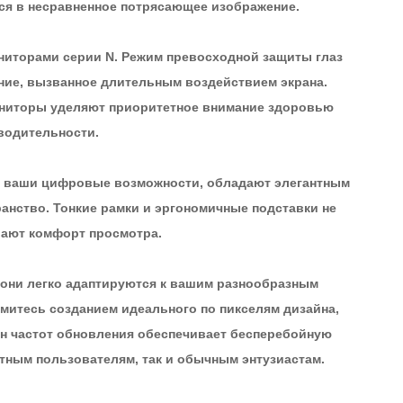
ся в несравненное потрясающее изображение.
ниторами серии N. Режим превосходной защиты глаз
ение, вызванное длительным воздействием экрана.
мониторы уделяют приоритетное внимание здоровью
водительности.
ь ваши цифровые возможности, обладают элегантным
нство. Тонкие рамки и эргономичные подставки не
шают комфорт просмотра.
 они легко адаптируются к вашим разнообразным
митесь созданием идеального по пикселям дизайна,
он частот обновления обеспечивает бесперебойную
ытным пользователям, так и обычным энтузиастам.