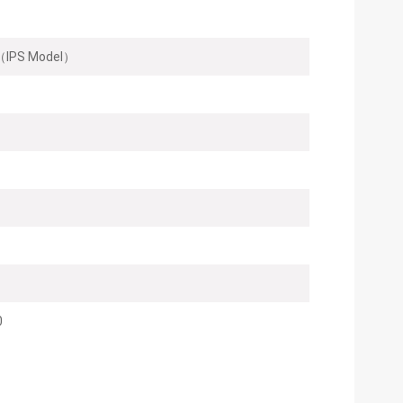
IPS Model）
0