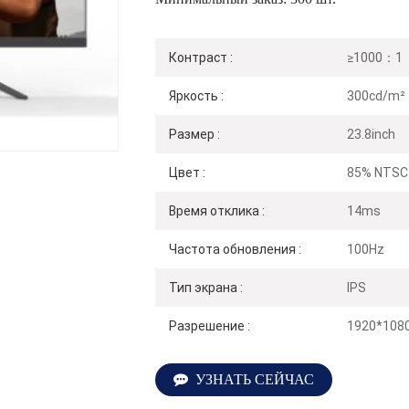
Контраст :
≥1000：1（
Яркость :
300cd/m²
Размер :
23.8inch
Цвет :
85% NTSC
Время отклика :
14ms
Частота обновления :
100Hz
Тип экрана :
IPS
Разрешение :
1920*108
УЗНАТЬ СЕЙЧАС