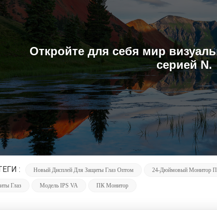
Откройте для себя мир визуаль
серией N.
ТЕГИ :
Новый Дисплей Для Защиты Глаз Оптом
24-Дюймовый Монитор ПК
иты Глаз
Модель IPS VA
ПК Монитор