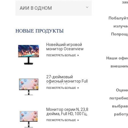
за
АИИ В ОДНОМ
Побалуйт
излуча
НОВЫЕ ПРОДУКТЫ
Попроща
Новейший игровой
монитор Oceanview
серии AF с
ПОСМОТРЕТЬ БОЛЬШЕ
разрешением 2K и
Наши офис
частотой обновления
320 Гц и диагональю
внешним
27 дюймов для
профессиональных
27-дюймовый
киберспортсменов
офисный монитор Full
HD 1K 100 Гц с
ПОСМОТРЕТЬ БОЛЬШЕ
элегантным и
Оцени
лаконичным
потребно
дизайном
выбрав 
Монитор серии N, 23,8
дюйма, Full HD, 100 Гц,
работу
с цветовым охватом
ПОСМОТРЕТЬ БОЛЬШЕ
85% NTSC.