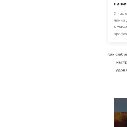
настенный монитор с
лини
широкой цветовой
гаммой, офисным
освещением,
У нас 
27-дюймовый экран
киберспортивным
QHD 240 Гц IPS/VA с
линии 
монитором F270Q180
видом на море,
ПОСМОТРЕТЬ БОЛЬШЕ
а такж
немигающий
настенный монитор с
профес
широкой цветовой
гаммой, офисный
светильник для
киберспорта
F270Q240
Как фабр
наст
удовл