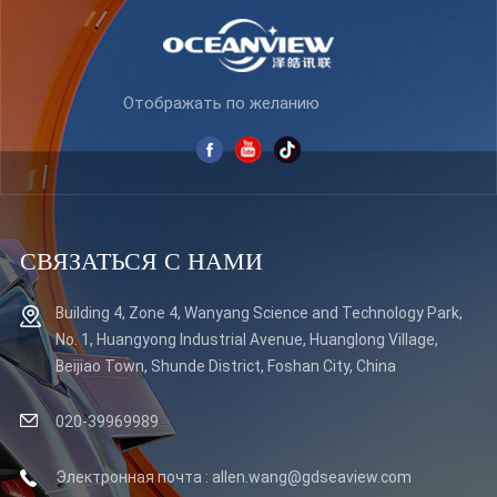
УЗНАТЬ
УЗНАТЬ
БОЛЬШЕ
БОЛЬШЕ
Отображать по желанию
СВЯЗАТЬСЯ С НАМИ
Building 4, Zone 4, Wanyang Science and Technology Park,
No. 1, Huangyong Industrial Avenue, Huanglong Village,
Beijiao Town, Shunde District, Foshan City, China
020-39969989
Электронная почта : allen.wang@gdseaview.com