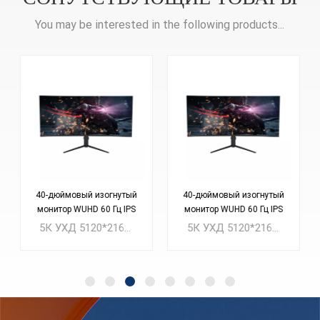
You may be interested in the following products...
40-дюймовый изогнутый
40-дюймовый изогнутый
монитор WUHD 60 Гц IPS
монитор WUHD 60 Гц IPS
с видом на море
с видом на море
5К УХД 5120*2160@60 Гц IPS 40-дюймовый изогнутый монитор
5К УХД 5120*2160@60 Гц IPS 40-дюймовый изогнутый монитор Минимальный заказ: 100 шт.
5120*2160P UZ400U60
5120*2160P UZ400U60
ЖК-монитор
Светодиодный монитор