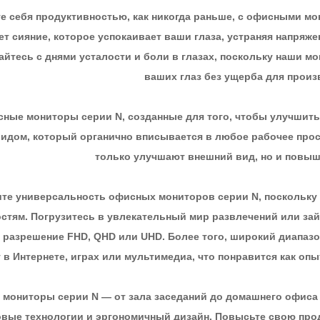
е себя продуктивностью, как никогда раньше, с офисными мо
ет сияние, которое успокаивает ваши глаза, устраняя напряж
йтесь с днями усталости и боли в глазах, поскольку наши 
ваших глаз без ущерба для произ
ные мониторы серии N, созданные для того, чтобы улучшит
идом, который органично вписывается в любое рабочее прост
только улучшают внешний вид, но и повы
те универсальность офисных мониторов серии N, поскольку
стям. Погрузитесь в увлекательный мир развлечений или зай
разрешение FHD, QHD или UHD. Более того, широкий диапаз
 в Интернете, играх или мультимедиа, что понравится как оп
мониторы серии N — от зала заседаний до домашнего офиса —
вые технологии и эргономичный дизайн. Повысьте свою прод