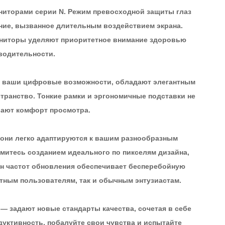
ниторами серии N. Режим превосходной защиты глаз
ение, вызванное длительным воздействием экрана.
мониторы уделяют приоритетное внимание здоровью
водительности.
ь ваши цифровые возможности, обладают элегантным
ранство. Тонкие рамки и эргономичные подставки не
шают комфорт просмотра.
 они легко адаптируются к вашим разнообразным
митесь созданием идеального по пикселям дизайна,
он частот обновления обеспечивает бесперебойную
ытным пользователям, так и обычным энтузиастам.
 задают новые стандарты качества, сочетая в себе
уктивность, побалуйте свои чувства и испытайте