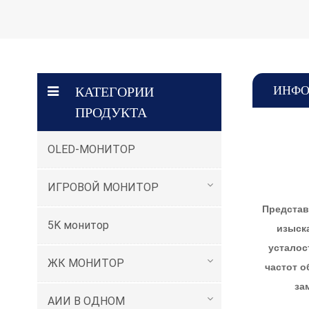
ИНФО
КАТЕГОРИИ
ПРОДУКТА
OLED-МОНИТОР
ИГРОВОЙ МОНИТОР
Представ
5K монитор
изыск
усталос
ЖК МОНИТОР
частот о
за
АИИ В ОДНОМ