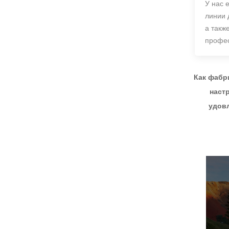
освещением,
У нас 
27-дюймовый экран
киберспортивным
QHD 240 Гц IPS/VA с
линии 
монитором F270Q180
видом на море,
ПОСМОТРЕТЬ БОЛЬШЕ
а такж
немигающий
настенный монитор с
профес
широкой цветовой
гаммой, офисный
светильник для
киберспорта
F270Q240
Как фабр
наст
удовл