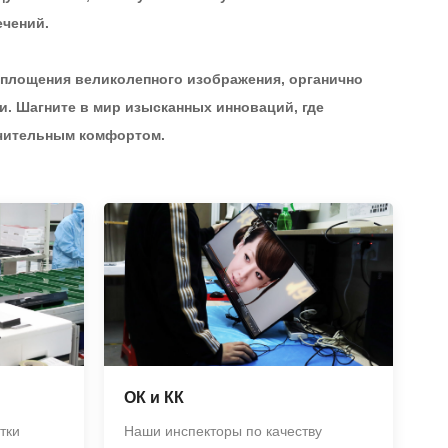
ечений.
оплощения великолепного изображения, органично
и. Шагните в мир изысканных инноваций, где
ючительным комфортом.
ОК и КК
тки
Наши инспекторы по качеству