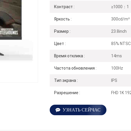
Контраст :
≥1000：1（
Яркость :
300cd/m²
Размер :
23.8inch
Цвет :
85% NTSC
Время отклика :
14ms
Частота обновления :
100Hz
Тип экрана :
IPS
Разрешение :
FHD 1K 19
УЗНАТЬ СЕЙЧАС