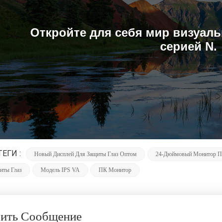
Откройте для себя мир визуаль
серией N.
ТЕГИ :
Новый Дисплей Для Защиты Глаз Оптом
24-Дюймовый Монитор ПК
иты Глаз
Модель IPS VA
ПК Монитор
вить Сообщение