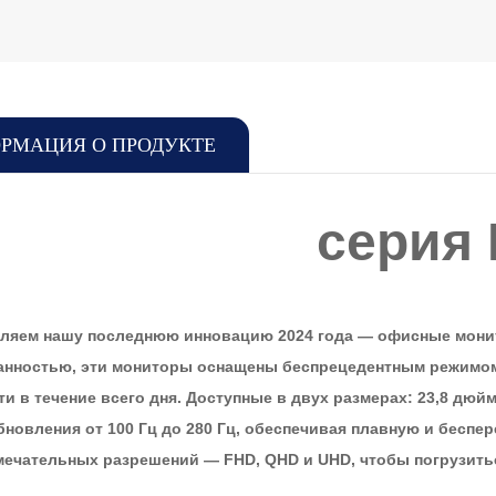
РМАЦИЯ О ПРОДУКТЕ
серия 
ляем нашу последнюю инновацию 2024 года — офисные монит
анностью, эти мониторы оснащены беспрецедентным режимом 
ти в течение всего дня. Доступные в двух размерах: 23,8 дю
бновления от 100 Гц до 280 Гц, обеспечивая плавную и беспе
мечательных разрешений — FHD, QHD и UHD, чтобы погрузить