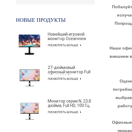
Побалуйт
излуча
НОВЫЕ ПРОДУКТЫ
Попроща
Новейший игровой
монитор Oceanview
серии AF с
ПОСМОТРЕТЬ БОЛЬШЕ
разрешением 2K и
Наши офис
частотой обновления
320 Гц и диагональю
внешним в
27 дюймов для
профессиональных
27-дюймовый
киберспортсменов
офисный монитор Full
HD 1K 100 Гц с
ПОСМОТРЕТЬ БОЛЬШЕ
элегантным и
Оцени
лаконичным
потребно
дизайном
выбрав 
Монитор серии N, 23,8
дюйма, Full HD, 100 Гц,
работу
с цветовым охватом
ПОСМОТРЕТЬ БОЛЬШЕ
85% NTSC.
Офисные 
передо