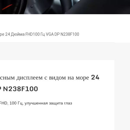
е 24 Дюйма FHD100 Гц VGA DP N238F100
исным дисплеем с видом на море 24
P N238F100
HD, 100 Гц, улучшенная защита глаз