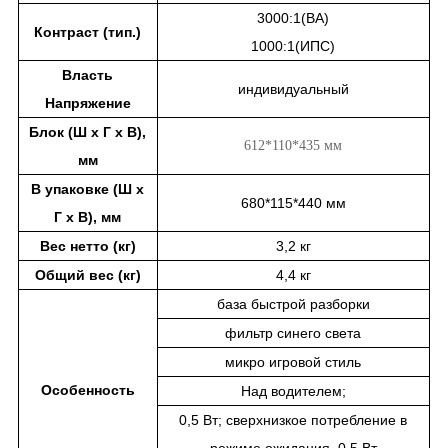
3000:1(ВА)
Контраст (тип.)
1000:1(ИПС)
Власть
индивидуальный
Напряжение
Блок (Ш x Г x В),
612*110*435 мм
мм
В упаковке (Ш x
680*115*440 мм
Г x В), мм
Вес нетто (кг)
3,2 кг
Общий вес (кг)
4,4 кг
база быстрой разборки
фильтр синего света
микро игровой стиль
Особенность
Над водителем;
0,5 Вт; сверхнизкое потребление в