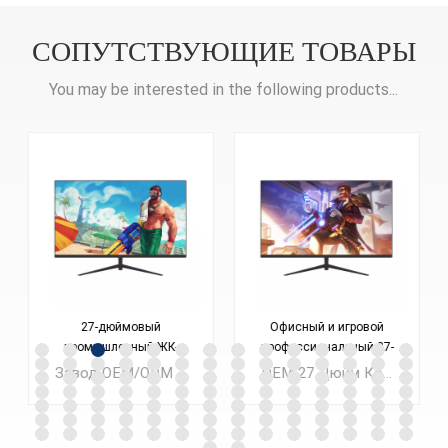
СОПУТСТВУЮЩИЕ ТОВАРЫ
You may be interested in the following products...
27-дюймовый
Офисный и игровой
промышленный ЖК-
профессиональный 27-
дисплей для улицы
дюймовый монитор
Завод OEM/ODM 27-дюймовый светодиодный ЖК-дисплей для компьютера, офисного ПК с разрешением Full HD Мониторы для бизнеса САПР ноутбуков
OEM 27 Дюйм Компьютер со светодиодным ЖК-дисплеем Монитор 1080P 2K Lolgo, индивидуальный заказ с небольшим минимальным объемом заказа
K270F165
K270F240