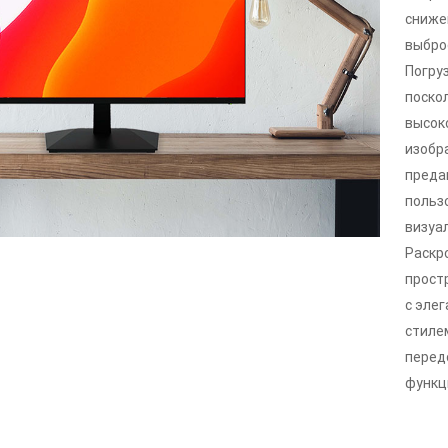
сниже
выброс
Погруз
поско
высок
изобр
преда
польз
визуа
Раскр
прост
с эле
стиле
перед
функц