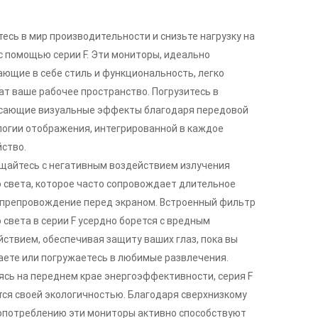
тесь в мир производительности и снизьте нагрузку на
 с помощью серии F. Эти мониторы, идеально
ающие в себе стиль и функциональность, легко
ат ваше рабочее пространство. Погрузитесь в
сающие визуальные эффекты благодаря передовой
логии отображения, интегрированной в каждое
йство.
щайтесь с негативным воздействием излучения
о света, которое часто сопровождает длительное
препровождение перед экраном. Встроенный фильтр
 света в серии F усердно борется с вредным
йствием, обеспечивая защиту ваших глаз, пока вы
аете или погружаетесь в любимые развлечения.
ясь на переднем крае энергоэффективности, серия F
тся своей экологичностью. Благодаря сверхнизкому
опотреблению эти мониторы активно способствуют