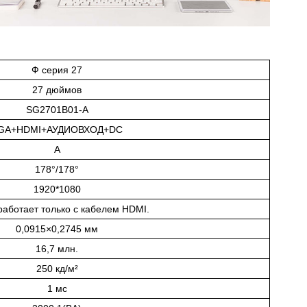
Ф серия 27
27 дюймов
SG2701B01-А
GA+HDMI+АУДИОВХОД+DC
A
178°/178°
1920*1080
работает только с кабелем HDMI.
0,0915×0,2745 мм
16,7 млн.
250 кд/м²
1 мс