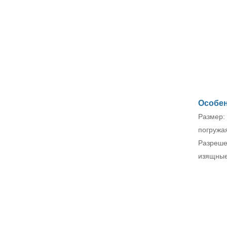
освещением,
27-дюймовый экран
киберспортивным
QHD, 180 Гц, IPS/VA с
монитором F270Q100
видом на море,
ПОСМОТРЕТЬ БОЛЬШЕ
немигающий
настенный монитор с
широкой цветовой
гаммой, офисным
освещением,
27-дюймовый экран
киберспортивным
QHD 240 Гц IPS/VA с
монитором F270Q180
видом на море,
ПОСМОТРЕТЬ БОЛЬШЕ
немигающий
настенный монитор с
Особен
широкой цветовой
гаммой, офисный
Размер:
светильник для
киберспорта
погружая
F270Q240
Разреше
изящные