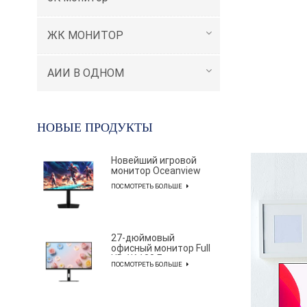
ЖК МОНИТОР
АИИ В ОДНОМ
НОВЫЕ ПРОДУКТЫ
Новейший игровой
монитор Oceanview
серии AF с
ПОСМОТРЕТЬ БОЛЬШЕ
разрешением 2K и
частотой обновления
320 Гц и диагональю
27 дюймов для
профессиональных
27-дюймовый
киберспортсменов
офисный монитор Full
HD 1K 100 Гц с
ПОСМОТРЕТЬ БОЛЬШЕ
элегантным и
лаконичным
дизайном