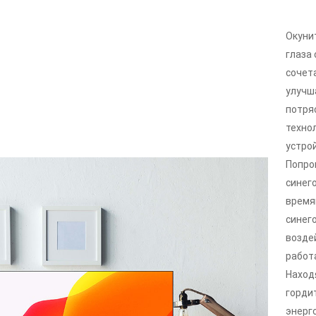
Окуни
глаза
сочет
улучш
потря
техно
устро
Попро
синег
время
синего
возде
работ
Наход
горди
энерг