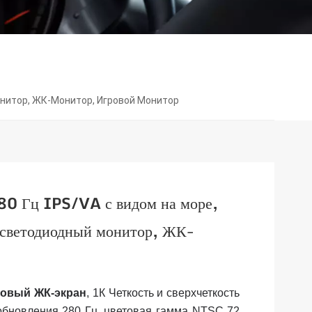
онитор, ЖК-Монитор, Игровой Монитор
0 Гц IPS/VA с видом на море,
 светодиодный монитор, ЖК-
овый ЖК-экран
, 1К
Четкость и сверхчеткость
обновления 280 Гц, цветовая гамма NTSC 72