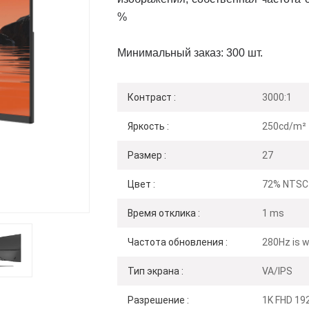
%
Минимальный заказ: 300 шт.
Контраст :
3000:1
Яркость :
250cd/m²
Размер :
27
Цвет :
72% NTSC
Время отклика :
1 ms
Частота обновления :
280Hz is w
Тип экрана :
VA/IPS
Разрешение :
1K FHD 19