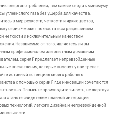
нию энергопотребления, тем самым сводя к минимуму
ы углекислого газа без ущерба для качества.
итесь в мир резкости, четкости и ярких цветов,
льку серия F может похвастаться разрешением
ой четкости и исключительным качеством
ажения. Независимо от того, являетесь ли вы
нным профессионалом или опытным домашним
ователем, серия F предлагает непревзойденные
льные впечатления, которые вызовут у вас трепет.
ойте истинный потенциал своего рабочего
ранства с помощью серии F, где инновации сочетаются
гантностью. Повысьте производительность, не жертвуя
м, и станьте свидетелем плавной интеграции
овых технологий, легкого дизайна и непревзойденной
иональности.